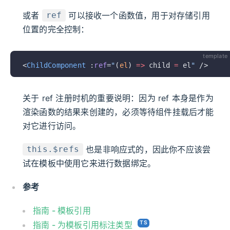
或者
可以接收一个函数值，用于对存储引用
ref
位置的完全控制：
template
<
ChildComponent
 :
ref
=
"
(
el
) 
=>
 child 
=
 el
"
 />
关于 ref 注册时机的重要说明：因为 ref 本身是作为
渲染函数的结果来创建的，必须等待组件挂载后才能
对它进行访问。
也是非响应式的，因此你不应该尝
this.$refs
试在模板中使用它来进行数据绑定。
参考
指南 - 模板引用
指南 - 为模板引用标注类型