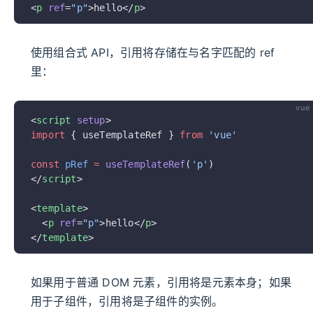
<
p
 ref
=
"p"
>hello</
p
>
使用组合式 API，引用将存储在与名字匹配的 ref
里：
vue
<
script
 setup
>
import
 { useTemplateRef } 
from
 'vue'
const
 pRef
 =
 useTemplateRef
(
'p'
)
</
script
>
<
template
>
  <
p
 ref
=
"p"
>hello</
p
>
</
template
>
如果用于普通 DOM 元素，引用将是元素本身；如果
用于子组件，引用将是子组件的实例。