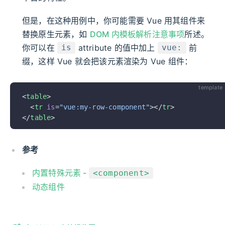
但是，在这种用例中，你可能需要 Vue 用其组件来
替换原生元素，如
DOM 内模板解析注意事项
所述。
你可以在
attribute 的值中加上
前
is
vue:
缀，这样 Vue 就会把该元素渲染为 Vue 组件：
template
<
table
>
  <
tr
 is
=
"vue:my-row-component"
></
tr
>
</
table
>
参考
内置特殊元素 -
<component>
动态组件