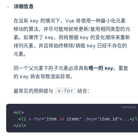
详细信息
在没有 key 的情况下，Vue 将使用一种最小化元素
移动的算法，并尽可能地就地更新/复用相同类型的元
素。如果传了 key，则将根据 key 的变化顺序来重新
排列元素，并且将始终移除/销毁 key 已经不存在的
元素。
同一个父元素下的子元素必须具有
唯一的 key
。重复
的 key 将会导致渲染异常。
最常见的用例是与
结合：
v-for
template
<
ul
>
  <
li
 v-for
=
"
item 
in
 items
"
 :
key
=
"
item.id
"
>...</
l
</
ul
>