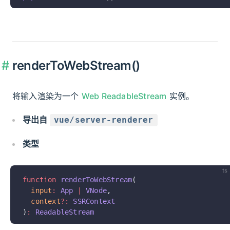
renderToWebStream()
将输入渲染为一个
Web ReadableStream
实例。
导出自
vue/server-renderer
类型
ts
function
 renderToWebStream
(
  input
:
 App
 |
 VNode
,
  context
?:
 SSRContext
)
:
 ReadableStream