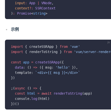
  input
:
 App
 |
 VNode
,
  context
?:
 SSRContext
)
:
 Promise
<
string
>
示例
js
import
 { createSSRApp } 
from
 'vue'
import
 { renderToString } 
from
 'vue/server-render
const
 app
 =
 createSSRApp
({
  data
: () 
=>
 ({ msg: 
'hello'
 }),
  template: 
`<div>{{ msg }}</div>`
})
;(
async
 () 
=>
 {
  const
 html
 =
 await
 renderToString
(app)
  console.
log
(html)
})()