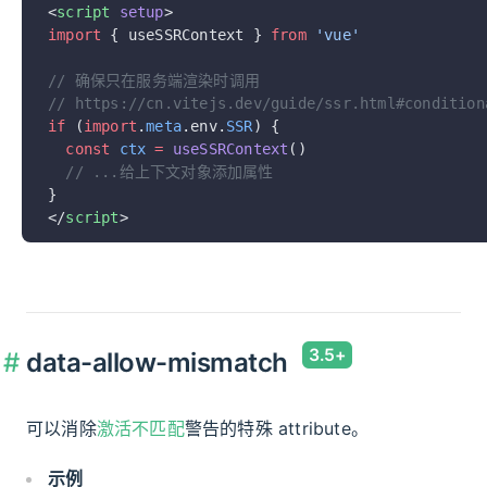
<
script
 setup
>
import
 { useSSRContext } 
from
 'vue'
// 确保只在服务端渲染时调用
// https://cn.vitejs.dev/guide/ssr.html#condition
if
 (
import
.
meta
.env.
SSR
) {
  const
 ctx
 =
 useSSRContext
()
  // ...给上下文对象添加属性
}
</
script
>
data-allow-mismatch
可以消除
激活不匹配
警告的特殊 attribute。
示例