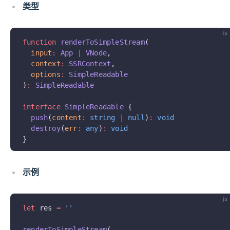
类型
ts
function
 renderToSimpleStream
(
  input
:
 App
 |
 VNode
,
  context
:
 SSRContext
,
  options
:
 SimpleReadable
)
:
 SimpleReadable
interface
 SimpleReadable
 {
  push
(
content
:
 string
 |
 null
)
:
 void
  destroy
(
err
:
 any
)
:
 void
}
示例
js
let
 res 
=
 ''
renderToSimpleStream
(