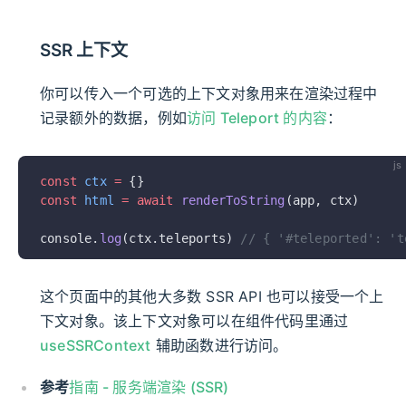
SSR 上下文
你可以传入一个可选的上下文对象用来在渲染过程中
记录额外的数据，例如
访问 Teleport 的内容
：
js
const
 ctx
 =
 {}
const
 html
 =
 await
 renderToString
(app, ctx)
console.
log
(ctx.teleports) 
// { '#teleported': 't
这个页面中的其他大多数 SSR API 也可以接受一个上
下文对象。该上下文对象可以在组件代码里通过
useSSRContext
辅助函数进行访问。
参考
指南 - 服务端渲染 (SSR)