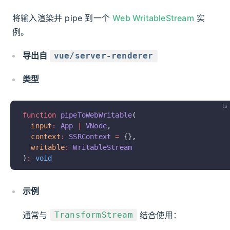
将输入渲染并 pipe 到一个
Web WritableStream
实
例。
导出自
vue/server-renderer
类型
ts
function
 pipeToWebWritable
(
  input
:
 App
 |
 VNode
,
  context
:
 SSRContext
 =
 {},
  writable
:
 WritableStream
)
:
 void
示例
通常与
结合使用：
TransformStream