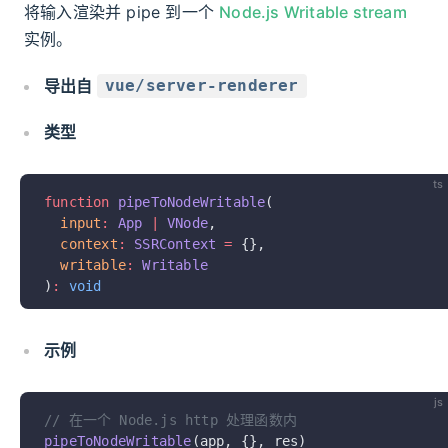
将输入渲染并 pipe 到一个
Node.js Writable stream
实例。
导出自
vue/server-renderer
类型
ts
function
 pipeToNodeWritable
(
  input
:
 App
 |
 VNode
,
  context
:
 SSRContext
 =
 {},
  writable
:
 Writable
)
:
 void
示例
js
// 在一个 Node.js http 处理函数内
pipeToNodeWritable
(app, {}, res)