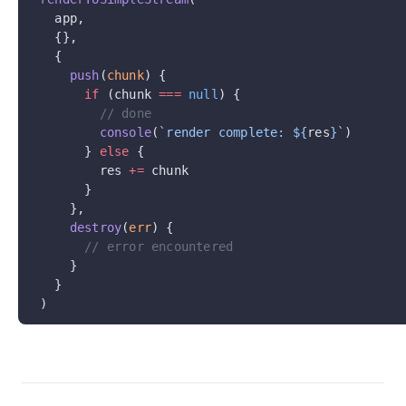
  app,
  {},
  {
    push
(
chunk
) {
      if
 (chunk 
===
 null
) {
        // done
        console
(
`render complete: ${
res
}`
)
      } 
else
 {
        res 
+=
 chunk
      }
    },
    destroy
(
err
) {
      // error encountered
    }
  }
)