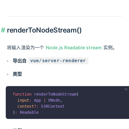
renderToNodeStream()
将输入渲染为一个
Node.js Readable stream
实例。
导出自
vue/server-renderer
类型
ts
function
 renderToNodeStream
(
  input
:
 App
 |
 VNode
,
  context
?:
 SSRContext
)
:
 Readable