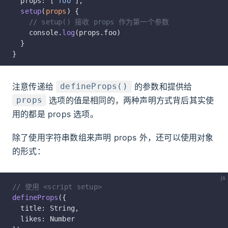
  props: [
'foo'
],
  setup
(
props
) {
    // setup() 接收 props 作为第一个参数
    console.
log
(props.foo)
  }
}
注意传递给
的参数和提供给
defineProps()
选项的值是相同的，两种声明方式背后其实使
props
用的都是 props 选项。
除了使用字符串数组来声明 props 外，还可以使用对象
的形式：
js
// 使用 <script setup>
defineProps
({
  title: String,
  likes: Number