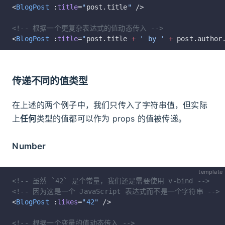
<
BlogPost
 :
title
=
"
post.title
"
 />
<!-- 根据一个更复杂表达式的值动态传入 -->
<
BlogPost
 :
title
=
"
post.title 
+
 ' by '
 +
 post.author
传递不同的值类型
在上述的两个例子中，我们只传入了字符串值，但实际
上
任何
类型的值都可以作为 props 的值被传递。
Number
template
<!-- 虽然 `42` 是个常量，我们还是需要使用 v-bind -->
<!-- 因为这是一个 JavaScript 表达式而不是一个字符串 -->
<
BlogPost
 :
likes
=
"
42
"
 />
<!-- 根据一个变量的值动态传入 -->