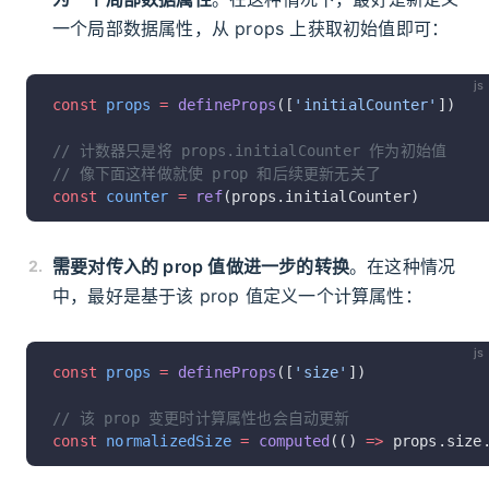
一个局部数据属性，从 props 上获取初始值即可：
js
const
 props
 =
 defineProps
([
'initialCounter'
])
// 计数器只是将 props.initialCounter 作为初始值
// 像下面这样做就使 prop 和后续更新无关了
const
 counter
 =
 ref
(props.initialCounter)
需要对传入的 prop 值做进一步的转换
。在这种情况
中，最好是基于该 prop 值定义一个计算属性：
js
const
 props
 =
 defineProps
([
'size'
])
// 该 prop 变更时计算属性也会自动更新
const
 normalizedSize
 =
 computed
(() 
=>
 props.size