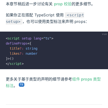
本章节稍后进一步讨论有关
prop 校验
的更多细节。
如果你正在搭配 TypeScript 使用
<script
，也可以使用类型标注来声明 props：
setup>
vue
<
script
 setup
 lang
=
"ts"
>
defineProps
<{
  title
?:
 string
  likes
?:
 number
}>()
</
script
>
更多关于基于类型的声明的细节请参考
组件 props 类型
标注
。