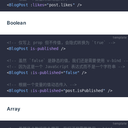
<
BlogPost
 :
likes
=
"
post.likes
"
 />
Boolean
template
<!-- 仅写上 prop 但不传值，会隐式转换为 `true` -->
<
BlogPost
 is-published
 />
<!-- 虽然 `false` 是静态的值，我们还是需要使用 v-bind --
<!-- 因为这是一个 JavaScript 表达式而不是一个字符串 -->
<
BlogPost
 :
is-published
=
"
false
"
 />
<!-- 根据一个变量的值动态传入 -->
<
BlogPost
 :
is-published
=
"
post.isPublished
"
 />
Array
template