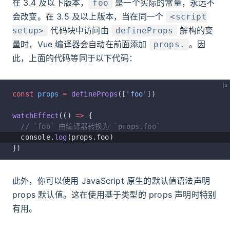
在 3.4 及以下版本，
是一个实际的常量，永远不
foo
会改变。在 3.5 及以上版本，当在同一个
<script
代码块中访问由
解构的变
setup>
defineProps
量时，Vue 编译器会自动在前面添加
。因
props.
此，上面的代码等同于以下代码：
js
const
 props
 =
 defineProps
([
'foo'
])
watchEffect
(() 
=>
 {
  // `foo` 由编译器转换为 `props.foo`
  console.
log
(props.foo)
})
此外，你可以使用 JavaScript 原生的默认值语法声明
props 默认值。这在使用基于类型的 props 声明时特别
有用。