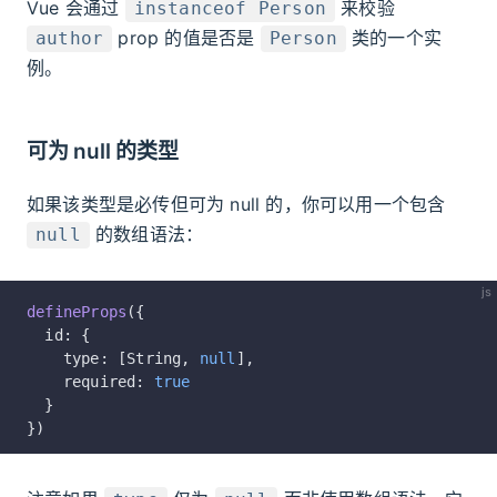
Vue 会通过
来校验
instanceof Person
prop 的值是否是
类的一个实
author
Person
例。
可为 null 的类型
如果该类型是必传但可为 null 的，你可以用一个包含
的数组语法：
null
js
defineProps
({
  id: {
    type: [String, 
null
],
    required: 
true
  }
})