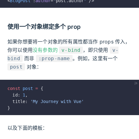
<
BlogPost
 :
author
=
"
post.author
"
 />
使用一个对象绑定多个 prop
如果你想要将一个对象的所有属性都当作 props 传入，
你可以使用
没有参数的
，即只使用
v-bind
v-
而非
。例如，这里有一个
bind
:prop-name
对象：
post
js
const
 post
 =
 {
  id: 
1
,
  title: 
'My Journey with Vue'
}
以及下面的模板：