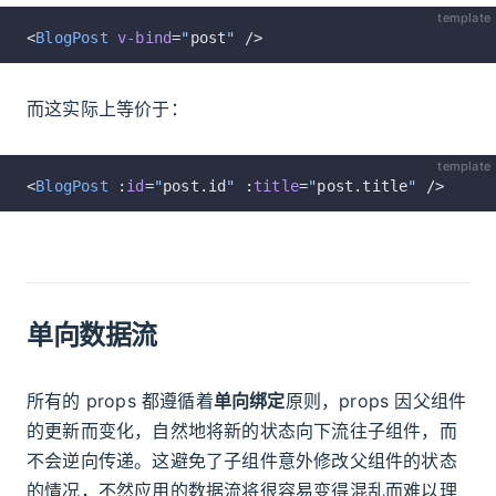
template
<
BlogPost
 v-bind
=
"
post
"
 />
而这实际上等价于：
template
<
BlogPost
 :
id
=
"
post.id
"
 :
title
=
"
post.title
"
 />
单向数据流
所有的 props 都遵循着
单向绑定
原则，props 因父组件
的更新而变化，自然地将新的状态向下流往子组件，而
不会逆向传递。这避免了子组件意外修改父组件的状态
的情况，不然应用的数据流将很容易变得混乱而难以理