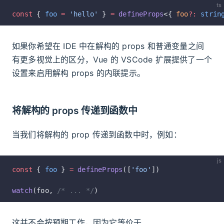
ts
const
 { 
foo
 =
 'hello'
 } 
=
 defineProps
<{ 
foo
?:
 strin
如果你希望在 IDE 中在解构的 props 和普通变量之间
有更多视觉上的区分，Vue 的 VSCode 扩展提供了一个
设置来启用解构 props 的内联提示。
将解构的 props 传递到函数中
当我们将解构的 prop 传递到函数中时，例如：
js
const
 { 
foo
 } 
=
 defineProps
([
'foo'
])
watch
(foo, 
/* ... */
)
这并不会按预期工作，因为它等价于