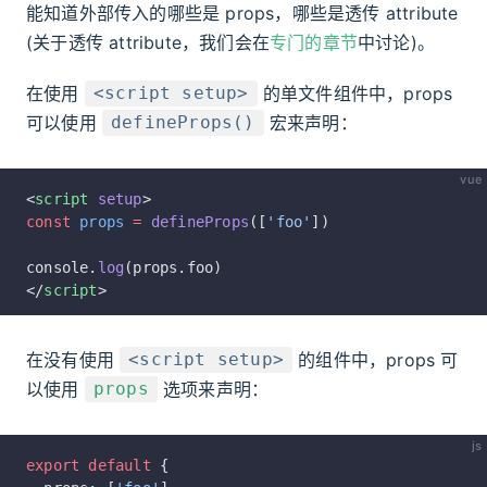
能知道外部传入的哪些是 props，哪些是透传 attribute
(关于透传 attribute，我们会在
专门的章节
中讨论)。
在使用
的单文件组件中，props
<script setup>
可以使用
宏来声明：
defineProps()
vue
<
script
 setup
>
const
 props
 =
 defineProps
([
'foo'
])
console.
log
(props.foo)
</
script
>
在没有使用
的组件中，props 可
<script setup>
以使用
选项来声明：
props
js
export
 default
 {