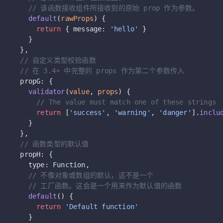
    // 该函数接收组件所接收到的原始 prop 作为参数。
    default
(
rawProps
) {
      return
 { message: 
'hello'
 }
    }
  },
  // 自定义类型校验函数
  // 在 3.4+ 中完整的 props 作为第二个参数传入
  propG: {
    validator
(
value
, 
props
) {
      // The value must match one of these strings
      return
 [
'success'
, 
'warning'
, 
'danger'
].
inclu
    }
  },
  // 函数类型的默认值
  propH: {
    type: Function,
    // 不像对象或数组的默认，这不是一个
    // 工厂函数。这会是一个用来作为默认值的函数
    default
() {
      return
 'Default function'
    }