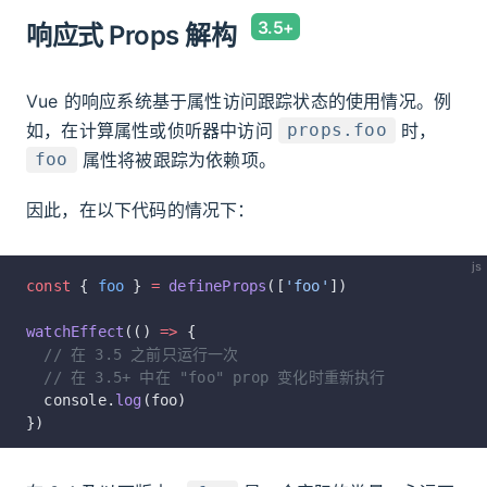
响应式 Props 解构
Vue 的响应系统基于属性访问跟踪状态的使用情况。例
如，在计算属性或侦听器中访问
时，
props.foo
属性将被跟踪为依赖项。
foo
因此，在以下代码的情况下：
js
const
 { 
foo
 } 
=
 defineProps
([
'foo'
])
watchEffect
(() 
=>
 {
  // 在 3.5 之前只运行一次
  // 在 3.5+ 中在 "foo" prop 变化时重新执行
  console.
log
(foo)
})