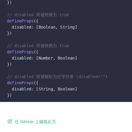
})
// disabled 将被转换为 true
defineProps
({
  disabled: [Boolean, String]
})
// disabled 将被转换为 true
defineProps
({
  disabled: [Number, Boolean]
})
// disabled 将被解析为空字符串 (disabled="")
defineProps
({
  disabled: [String, Boolean]
})
在 GitHub 上编辑此页