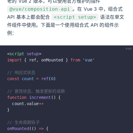
老的 Vue 2 版本，可以使用官方维护的插件
。在 Vue 3 中，组合式
@vue/composition-api
API 基本上都会配合
语法在单文
<script setup>
件组件中使用。下面是一个使用组合式 API 的组件示
例：
vue
<
script
 setup
>
import
 { ref, onMounted } 
from
 'vue'
// 响应式状态
const
 count
 =
 ref
(
0
)
// 更改状态、触发更新的函数
function
 increment
() {
  count.value
++
}
// 生命周期钩子
onMounted
(() 
=>
 {