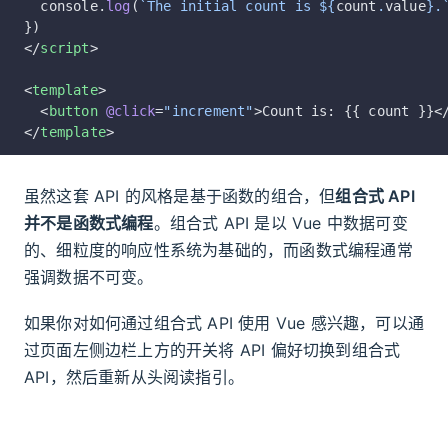
  console.
log
(
`The initial count is ${
count
.
value
}.
})
</
script
>
<
template
>
  <
button
 @click
=
"increment"
>Count is: {{ count }}<
</
template
>
虽然这套 API 的风格是基于函数的组合，但
组合式 API
并不是函数式编程
。组合式 API 是以 Vue 中数据可变
的、细粒度的响应性系统为基础的，而函数式编程通常
强调数据不可变。
如果你对如何通过组合式 API 使用 Vue 感兴趣，可以通
过页面左侧边栏上方的开关将 API 偏好切换到组合式
API，然后重新从头阅读指引。