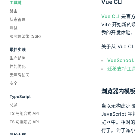
Vue CLI
工具链
路由
Vue CLI
是官方
状态管理
Vite 开始新
测试
秀的开发体验
服务端渲染 (SSR)
关于从 Vue CL
最佳实践
生产部署
VueSchool.
性能优化
迁移支持工具 
无障碍访问
安全
浏览器内模
TypeScript
总览
当以无构建步骤
JavaScri
TS 与组合式 API
览器中。相对
TS 与选项式 API
行了。为了减小