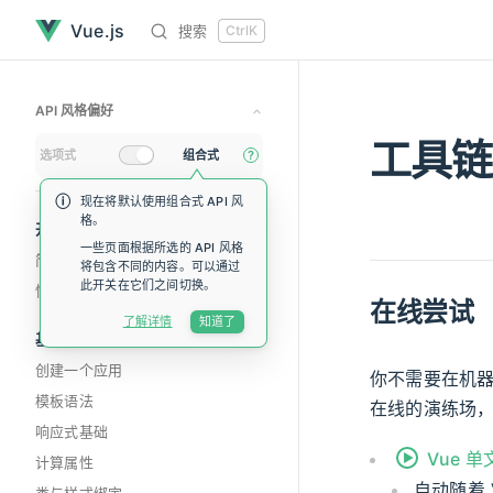
工具链已经加载完毕
直接跳到内容
Vue.js
搜索
Ctrl
K
API 风格偏好
工具链
选项式
组合式
?
现在将默认使用组合式 API 风
格。
侧边栏导航
开始
一些页面根据所选的 API 风格
简介
将包含不同的内容。可以通过
此开关在它们之间切换。
快速上手
在线尝试
了解详情
知道了
基础
创建一个应用
你不需要在机器
模板语法
在线的演练场
响应式基础
Vue 
计算属性
自动随着 