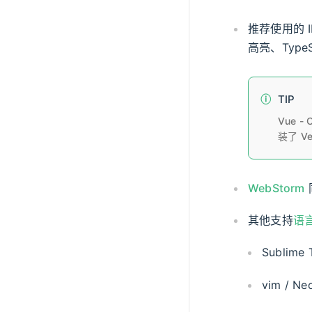
推荐使用的 I
高亮、Type
TIP
Vue -
装了 V
WebStorm
其他支持
语
Sublime
vim / N