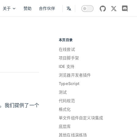
关于
赞助
合作伙伴
github
twitter
disc
本页目录
当前页面的目录
在线尝试
项目脚手架
IDE 支持
浏览器开发者插件
TypeScript
测试
代码规范
验。我们提供了一个
格式化
单文件组件自定义块集成
底层库
其他在线演练场