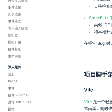
类与样式绑定
支持检查
条件渲染
列表渲染
StackBlitz 
事件处理
类似 ID
表单输入绑定
和本地开
侦听器
模板引用
在报告 Bug
组件基础
生命周期
深入组件
项目脚手
注册
Props
事件
Vite
组件 v-model
Vite
是一个轻量
透传 Attributes
尤雨溪，同时也是
插槽