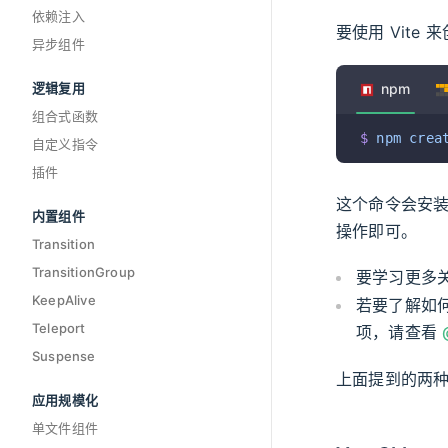
依赖注入
要使用 Vite
异步组件
逻辑复用
npm
组合式函数
$
 npm
 crea
自定义指令
插件
这个命令会安
内置组件
操作即可。
Transition
TransitionGroup
要学习更多关
KeepAlive
若要了解如何
Teleport
项，请查看
Suspense
上面提到的两种
应用规模化
单文件组件